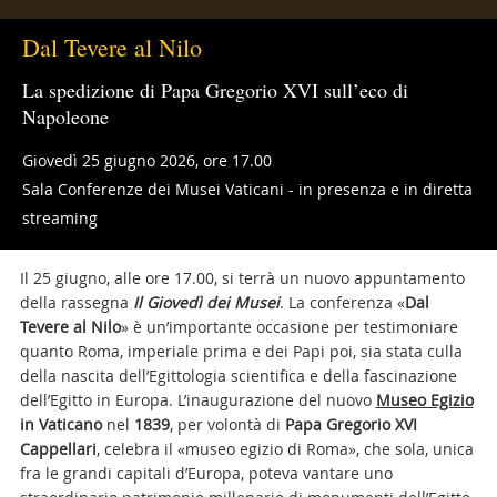
Dal Tevere al Nilo
La spedizione di Papa Gregorio XVI sull’eco di
Napoleone
Giovedì 25 giugno 2026, ore 17.00
Sala Conferenze dei Musei Vaticani - in presenza e in diretta
streaming
Il 25 giugno, alle ore 17.00, si terrà un nuovo appuntamento
della rassegna
Il Giovedì dei Musei
. La conferenza «
Dal
Tevere al Nilo
» è un’importante occasione per testimoniare
quanto Roma, imperiale prima e dei Papi poi, sia stata culla
della nascita dell’Egittologia scientifica e della fascinazione
dell’Egitto in Europa. L’inaugurazione del nuovo
Museo Egizio
in Vaticano
nel
1839
, per volontà di
Papa Gregorio XVI
Cappellari
, celebra il «museo egizio di Roma», che sola, unica
fra le grandi capitali d’Europa, poteva vantare uno