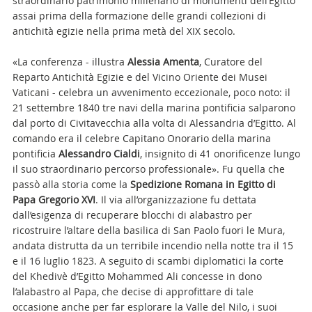
straordinario patrimonio millenario di monumenti dell’Egitto
assai prima della formazione delle grandi collezioni di
antichità egizie nella prima metà del XIX secolo.
«La conferenza - illustra
Alessia Amenta
, Curatore del
Reparto Antichità Egizie e del Vicino Oriente dei Musei
Vaticani - celebra un avvenimento eccezionale, poco noto: il
21 settembre 1840 tre navi della marina pontificia salparono
dal porto di Civitavecchia alla volta di Alessandria d’Egitto. Al
comando era il celebre Capitano Onorario della marina
pontificia
Alessandro Cialdi
, insignito di 41 onorificenze lungo
il suo straordinario percorso professionale». Fu quella che
passò alla storia come la
Spedizione Romana in Egitto di
Papa Gregorio XVI
. Il via all’organizzazione fu dettata
dall’esigenza di recuperare blocchi di alabastro per
ricostruire l’altare della basilica di San Paolo fuori le Mura,
andata distrutta da un terribile incendio nella notte tra il 15
e il 16 luglio 1823. A seguito di scambi diplomatici la corte
del Khedivè d’Egitto Mohammed Ali concesse in dono
l’alabastro al Papa, che decise di approfittare di tale
occasione anche per far esplorare la Valle del Nilo, i suoi