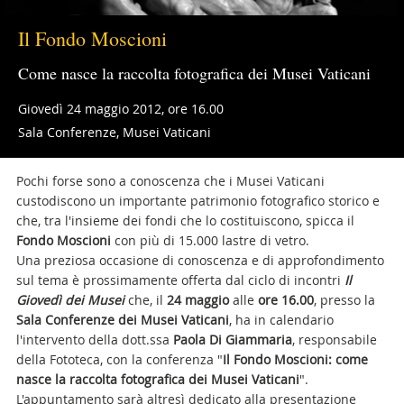
Il Fondo Moscioni
Come nasce la raccolta fotografica dei Musei Vaticani
Giovedì 24 maggio 2012, ore 16.00
Sala Conferenze, Musei Vaticani
Pochi forse sono a conoscenza che i Musei Vaticani
custodiscono un importante patrimonio fotografico storico e
che, tra l'insieme dei fondi che lo costituiscono, spicca il
Fondo Moscioni
con più di 15.000 lastre di vetro.
Una preziosa occasione di conoscenza e di approfondimento
sul tema è prossimamente offerta dal ciclo di incontri
Il
Giovedì dei Musei
che, il
24 maggio
alle
ore 16.00
, presso la
Sala Conferenze dei Musei Vaticani
, ha in calendario
l'intervento della dott.ssa
Paola Di Giammaria
, responsabile
della Fototeca, con la conferenza "
Il Fondo Moscioni: come
nasce la raccolta fotografica dei Musei Vaticani
".
L'appuntamento sarà altresì dedicato alla presentazione