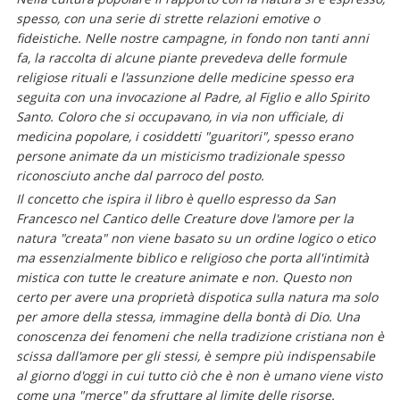
spesso, con una serie di strette relazioni emotive o
fideistiche. Nelle nostre campagne, in fondo non tanti anni
fa, la raccolta di alcune piante prevedeva delle formule
religiose rituali e l'assunzione delle medicine spesso era
seguita con una invocazione al Padre, al Figlio e allo Spirito
Santo. Coloro che si occupavano, in via non ufficiale, di
medicina popolare, i cosiddetti "guaritori", spesso erano
persone animate da un misticismo tradizionale spesso
riconosciuto anche dal parroco del posto.
Il concetto che ispira il libro è quello espresso da San
Francesco nel Cantico delle Creature dove l'amore per la
natura "creata" non viene basato su un ordine logico o etico
ma essenzialmente biblico e religioso che porta all'intimità
mistica con tutte le creature animate e non. Questo non
certo per avere una proprietà dispotica sulla natura ma solo
per amore della stessa, immagine della bontà di Dio. Una
conoscenza dei fenomeni che nella tradizione cristiana non è
scissa dall'amore per gli stessi, è sempre più indispensabile
al giorno d'oggi in cui tutto ciò che è non è umano viene visto
come una "merce" da sfruttare al limite delle risorse.