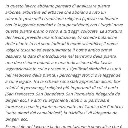
In questo lavoro abbiamo pensato di analizzare piante
arboree, arbustive ed erbacee che abbiano avuto un
rilevante peso nella tradizione religiosa (spesso confinante
con le leggende popolari o la superstizione) con i luoghi dove
queste piante erano o sono, a tutt'oggi, collocate. La struttura
del lavoro prevede una introduzione, 67 schede botaniche
delle piante in cui sono indicati il nome scientifico, il nome
volgare toscano ed eventualmente il nome antico ormai
desueto, la data di introduzione nel territorio della pianta,
una descrizione botanica e una indicazione della fascia
vegetazionale in cui è presente, i significati simbolici assunti
nel Medioevo dalla pianta, i personaggi storici o le leggende
a cui è legata. Tra le schede sono stati approntati alcuni box
relativi ai personaggi religiosi più importanti di cui si parla
(San Francesco, San Benedetto, San Romualdo, Ildegarda de
Bingen ecc.), e altri su argomenti relativi di particolare
interesse come le piante menzionate nel Cantico dei Cantici, i
"sette alberi dei camaldolesi", la "viriditas" di Ildegarda de
Bingen, ecc.
Essenziale nel lavoro è la documentazione iconografica che è