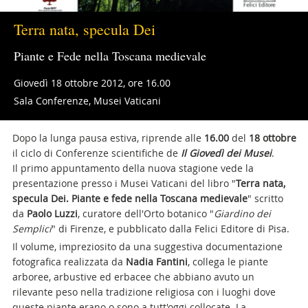
Terra nata, specula Dei
Piante e Fede nella Toscana medievale
Giovedì 18 ottobre 2012, ore 16.00
Sala Conferenze, Musei Vaticani
Dopo la lunga pausa estiva, riprende alle
16.00
del
18 ottobre
il ciclo di Conferenze scientifiche de
Il Giovedì dei Musei
.
Il primo appuntamento della nuova stagione vede la
presentazione presso i Musei Vaticani del libro "
Terra nata,
specula Dei. Piante e fede nella Toscana medievale
" scritto
da
Paolo Luzzi
, curatore dell'Orto botanico "
Giardino dei
Semplici
" di Firenze, e pubblicato dalla Felici Editore di Pisa.
Il volume, impreziosito da una suggestiva documentazione
fotografica realizzata da
Nadia Fantini
, collega le piante
arboree, arbustive ed erbacee che abbiano avuto un
rilevante peso nella tradizione religiosa con i luoghi dove
queste piante erano o sono a tutt'oggi collocate. La