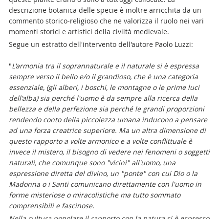
descrizione botanica delle specie è inoltre arricchita da un
commento storico-religioso che ne valorizza il ruolo nei vari
momenti storici e artistici della civiltà medievale.
Segue un estratto dell'intervento dell'autore Paolo Luzzi:
"
L'armonia tra il soprannaturale e il naturale si è espressa
sempre verso il bello e/o il grandioso, che è una categoria
essenziale, (gli alberi, i boschi, le montagne o le prime luci
dell'alba) sia perché l'uomo è da sempre alla ricerca della
bellezza e della perfezione sia perché le grandi proporzioni
rendendo conto della piccolezza umana inducono a pensare
ad una forza creatrice superiore. Ma un altra dimensione di
questo rapporto a volte armonico e a volte conflittuale è
invece il mistero, il bisogno di vedere nei fenomeni o soggetti
naturali, che comunque sono "vicini" all'uomo, una
espressione diretta del divino, un "ponte" con cui Dio o la
Madonna o i Santi comunicano direttamente con l'uomo in
forme misteriose o miracolistiche ma tutto sommato
comprensibili e fascinose.
Nella cultura popolare il rapporto con la natura si è espresso,