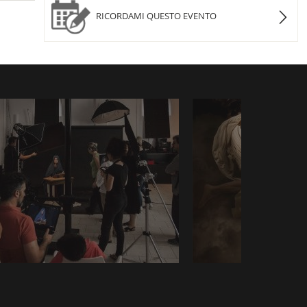
RICORDAMI QUESTO EVENTO
Creature”, backstage
Annunciazione, “Divine Crea