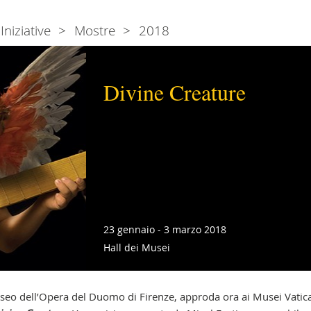
Iniziative
Mostre
2018
Divine Creature
23 gennaio - 3 marzo 2018
Hall dei Musei
seo dell’Opera del Duomo di Firenze, approda ora ai Musei Vatic