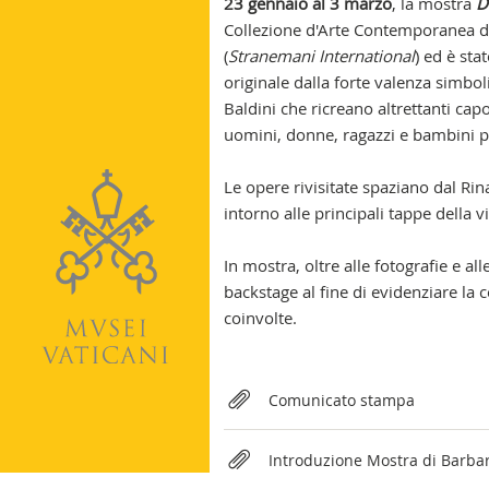
23 gennaio al 3 marzo
, la mostra
D
Collezione d'Arte Contemporanea 
(
Stranemani International
) ed è sta
originale dalla forte valenza simbol
Baldini che ricreano altrettanti capo
uomini, donne, ragazzi e bambini por
Le opere rivisitate spaziano dal Ri
intorno alle principali tappe della v
In mostra, oltre alle fotografie e al
backstage al fine di evidenziare la 
coinvolte.
Relateds
Comunicato stampa
Introduzione Mostra di Barbara