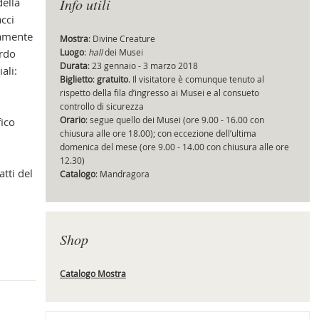
della
Info utili
cci
uramente
Mostra
: Divine Creature
ardo
Luogo
:
hall
dei Musei
Cap
Durata
: 23 gennaio - 3 marzo 2018
ali:
Biglietto
:
gratuito
. Il visitatore è comunque tenuto al
rispetto della fila d’ingresso ai Musei e al consueto
controllo di sicurezza
Orario
: segue quello dei Musei (ore 9.00 - 16.00 con
fico
chiusura alle ore 18.00); con eccezione dell’ultima
domenica del mese (ore 9.00 - 14.00 con chiusura alle ore
12.30)
atti del
Catalogo
: Mandragora
Shop
Catalogo Mostra