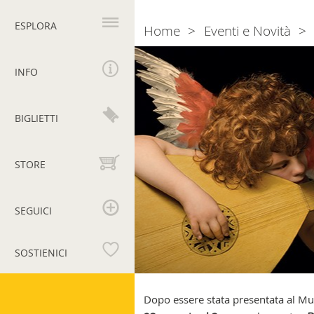
Navigazione
principale
ESPLORA
Home
Eventi e Novità
Breadcrumb
Divine
Creature
INFO
BIGLIETTI
STORE
SEGUICI
SOSTIENICI
Musei
Vaticani
Dopo essere stata presentata al Mu