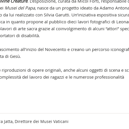
ivine Creature
. L’esposizione, curata da Micol Forti, responsabile 
dei
Musei del Papa
, nasce da un progetto ideato da Adamo Antona
to da lui realizzato con Silvia Garutti. Un’iniziativa espositiva sic
ica in quanto propone al pubblico dieci lavori fotografici di Leon
lavori di arte sacra grazie al coinvolgimento di alcuni “attori” speci
tatori di disabilità.
nascimento all’inizio del Novecento e creano un percorso iconogra
ita di Gesù.
le riproduzioni di opere originali, anche alcuni oggetti di scena e sc
complessità del lavoro dei ragazzi e le numerose professionalità
 Jatta, Direttore dei Musei Vaticani