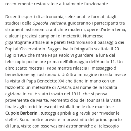
recentemente restaurato e attualmente funzionante.
Docenti esperti di astronomia, selezionati e formati dagli
studiosi della
Specola Vaticana
, guideranno i partecipanti tra
strumenti astronomici antichi e moderni, opere d'arte a tema,
e alcuni preziosi campioni di meteoriti. Numerose
gigantografie affisse alle pareti testimoniano il passaggio dei
Papi all’Osservatorio. Suggestiva la fotografia scattata il 20
luglio 1969 che ritrae Papa Paolo VI guardare la luna dal
telescopio poche ore prima dell’allunaggio dell’Apollo 11. Un
altro scatto mostra il Papa mentre rilascia il messaggio di
benedizione agli astronauti. Un’altra immagine ricorda invece
la visita di Papa Benedetto XVI che tiene in mano con un
fazzoletto un meteorite di
Nakhla
, dal nome della località
egiziana in cui è stato trovato nel 1911, che si pensa
proveniente da Marte. Momento clou del tour sarà la visita
finale agli storici telescopi installati nelle due maestose
Cupole Barberini
, tutt’oggi apribili e girevoli per “riveder le
stelle”. Sono inoltre previste in prossimità del primo quarto
di luna, visite con osservazioni astronomiche al telescopio