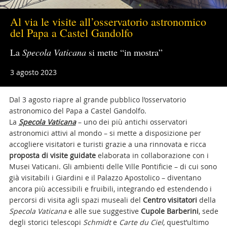
Al via le visite all’osservatorio astronomico
del Papa a Castel Gandolfo
La
Specola Vaticana
si mette “in mostra”
3 agosto 2023
Dal 3 agosto riapre al grande pubblico l’osservatorio
astronomico del Papa a Castel Gandolfo.
La
Specola Vaticana
– uno dei più antichi osservatori
astronomici attivi al mondo – si mette a disposizione per
accogliere visitatori e turisti grazie a una rinnovata e ricca
proposta di
visite guidate
elaborata in collaborazione con i
Musei Vaticani. Gli ambienti delle Ville Pontificie – di cui sono
già visitabili i Giardini e il Palazzo Apostolico – diventano
ancora più accessibili e fruibili, integrando ed estendendo i
percorsi di visita agli spazi museali del
Centro visitatori
della
Specola Vaticana
e alle sue suggestive
Cupole Barberini
, sede
degli storici telescopi
Schmidt
e
Carte du Ciel
, quest’ultimo