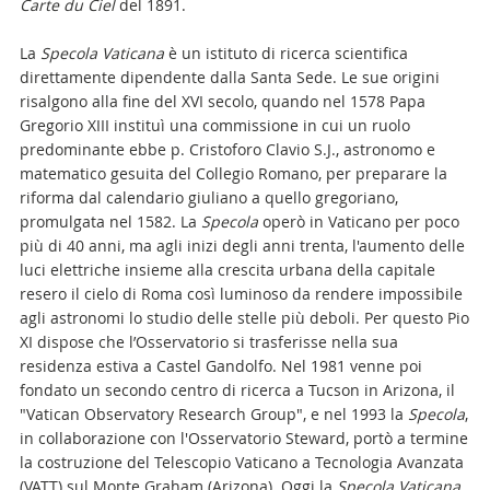
Carte du Ciel
del 1891.
La
Specola Vaticana
è un istituto di ricerca scientifica
direttamente dipendente dalla Santa Sede. Le sue origini
risalgono alla fine del XVI secolo, quando nel 1578 Papa
Gregorio XIII instituì una commissione in cui un ruolo
predominante ebbe p. Cristoforo Clavio S.J., astronomo e
matematico gesuita del Collegio Romano, per preparare la
riforma dal calendario giuliano a quello gregoriano,
promulgata nel 1582. La
Specola
operò in Vaticano per poco
più di 40 anni, ma agli inizi degli anni trenta, l'aumento delle
luci elettriche insieme alla crescita urbana della capitale
resero il cielo di Roma così luminoso da rendere impossibile
agli astronomi lo studio delle stelle più deboli. Per questo Pio
XI dispose che l’Osservatorio si trasferisse nella sua
residenza estiva a Castel Gandolfo. Nel 1981 venne poi
fondato un secondo centro di ricerca a Tucson in Arizona, il
"Vatican Observatory Research Group", e nel 1993 la
Specola
,
in collaborazione con l'Osservatorio Steward, portò a termine
la costruzione del Telescopio Vaticano a Tecnologia Avanzata
(VATT) sul Monte Graham (Arizona). Oggi la
Specola Vaticana