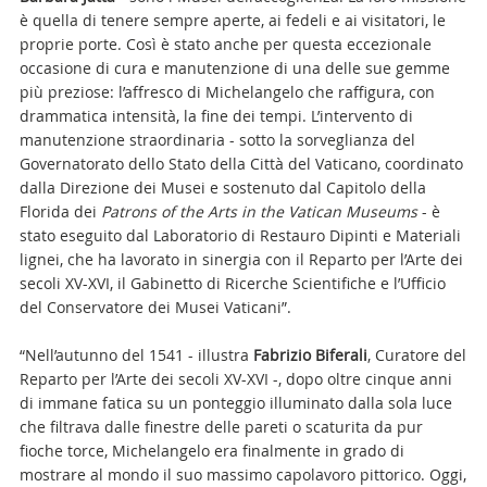
è quella di tenere sempre aperte, ai fedeli e ai visitatori, le
proprie porte. Così è stato anche per questa eccezionale
occasione di cura e manutenzione di una delle sue gemme
più preziose: l’affresco di Michelangelo che raffigura, con
drammatica intensità, la fine dei tempi. L’intervento di
manutenzione straordinaria - sotto la sorveglianza del
Governatorato dello Stato della Città del Vaticano, coordinato
dalla Direzione dei Musei e sostenuto dal Capitolo della
Florida dei
Patrons of the Arts in the Vatican Museums
- è
stato eseguito dal Laboratorio di Restauro Dipinti e Materiali
lignei, che ha lavorato in sinergia con il Reparto per l’Arte dei
secoli XV-XVI, il Gabinetto di Ricerche Scientifiche e l’Ufficio
del Conservatore dei Musei Vaticani”.
“Nell’autunno del 1541 - illustra
Fabrizio Biferali
, Curatore del
Reparto per l’Arte dei secoli XV-XVI -, dopo oltre cinque anni
di immane fatica su un ponteggio illuminato dalla sola luce
che filtrava dalle finestre delle pareti o scaturita da pur
fioche torce, Michelangelo era finalmente in grado di
mostrare al mondo il suo massimo capolavoro pittorico. Oggi,