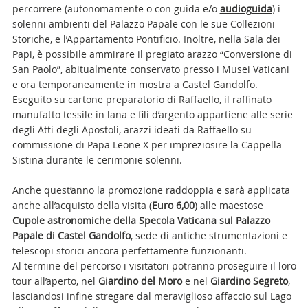
percorrere (autonomamente o con guida e/o
audioguida
) i
solenni ambienti del Palazzo Papale con le sue Collezioni
Storiche, e l’Appartamento Pontificio. Inoltre, nella Sala dei
Papi, è possibile ammirare il pregiato arazzo “Conversione di
San Paolo”, abitualmente conservato presso i Musei Vaticani
e ora temporaneamente in mostra a Castel Gandolfo.
Eseguito su cartone preparatorio di Raffaello, il raffinato
manufatto tessile in lana e fili d’argento appartiene alle serie
degli Atti degli Apostoli, arazzi ideati da Raffaello su
commissione di Papa Leone X per impreziosire la Cappella
Sistina durante le cerimonie solenni.
Anche quest’anno la promozione raddoppia e sarà applicata
anche all’acquisto della visita (
Euro 6,00
) alle maestose
Cupole astronomiche della Specola Vaticana sul Palazzo
Papale di Castel Gandolfo
, sede di antiche strumentazioni e
telescopi storici ancora perfettamente funzionanti.
Al termine del percorso i visitatori potranno proseguire il loro
tour all’aperto, nel
Giardino del Moro
e nel
Giardino Segreto
,
lasciandosi infine stregare dal meraviglioso affaccio sul Lago