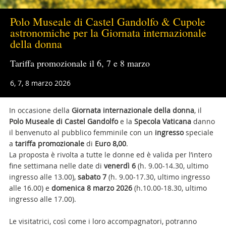
Polo Museale di Castel Gandolfo & Cupole
astronomiche per la Giornata internazionale
della donna
Tariffa promozionale il 6, 7 e 8 marzo
6, 7, 8 marzo 2026
In occasione della
Giornata internazionale della donna
, il
Polo Museale di Castel Gandolfo
e la
Specola Vaticana
danno
il benvenuto al pubblico femminile con un
ingresso
speciale
a
tariffa promozionale
di
Euro 8,00
.
La proposta è rivolta a tutte le donne ed è valida per l’intero
fine settimana nelle date di
venerdì 6
(h. 9.00-14.30, ultimo
ingresso alle 13.00),
sabato 7
(h. 9.00-17.30, ultimo ingresso
alle 16.00) e
domenica 8 marzo
2026
(h.10.00-18.30, ultimo
ingresso alle 17.00).
Le visitatrici, così come i loro accompagnatori, potranno