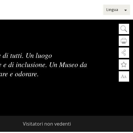
Lingua
Sear
Ce
 di tutti. Un luogo
e e di inclusione. Un Museo da
are e odorare.
A
A
Rice
Ric
Sezi
Visitatori non vedenti
Mus