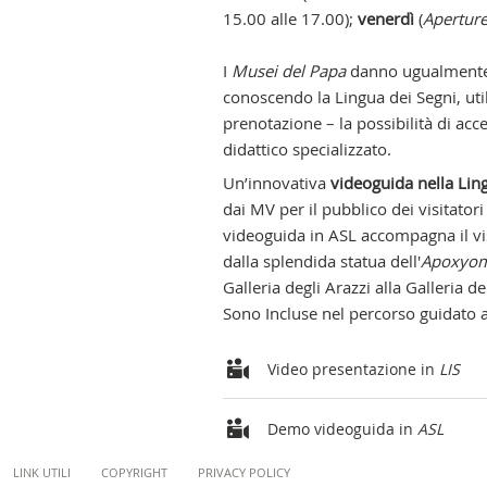
15.00 alle 17.00);
venerdì
(
Apertur
I
Musei del Papa
danno ugualmente 
conoscendo la Lingua dei Segni, uti
prenotazione – la possibilità di ac
didattico specializzato.
Un’innovativa
videoguida nella Lin
dai MV per il pubblico dei visitatori
videoguida in ASL accompagna il visi
dalla splendida statua dell'
Apoxyo
Galleria degli Arazzi alla Galleria d
Sono Incluse nel percorso guidato an
Relateds
Video presentazione in
LIS
Demo videoguida in
ASL
Content
LINK UTILI
COPYRIGHT
PRIVACY POLICY