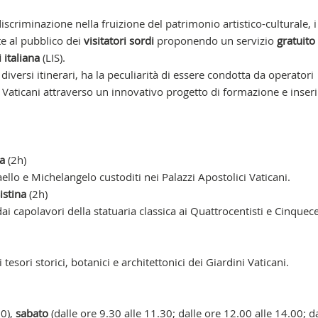
discriminazione nella fruizione del patrimonio artistico-culturale, 
e al pubblico dei
visitatori sordi
proponendo un servizio
gratuito
 italiana
(LIS).
 diversi itinerari, ha la peculiarità di essere condotta da operatori
ei Vaticani attraverso un innovativo progetto di formazione e inse
na
(2h)
aello e Michelangelo custoditi nei Palazzi Apostolici Vaticani.
istina
(2h)
ai capolavori della statuaria classica ai Quattrocentisti e Cinquece
tesori storici, botanici e architettonici dei Giardini Vaticani.
00),
sabato
(dalle ore 9.30 alle 11.30; dalle ore 12.00 alle 14.00; d