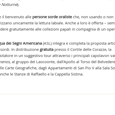
e Notturne
)
.
il benvenuto alle
persone sorde oraliste
che, non usando o non
lizzano unicamente la lettura labiale. Anche a loro è offerta – se
cedere gratuitamente alle collezioni papali in compagnia di un ope
gua dei Segni Americana
(ASL) integra e completa la proposta arti
 sordi. In distribuzione
gratuita
presso il
Cortile delle Corazze,
la
tatore in un suggestivo tour attraverso i principali capolavori vat
menos
, al gruppo del Laocoonte, dall'Apollo al Torso del Belvedere
elle Carte Geografiche, dagli Appartamenti di San Pio V alla Sala So
che le Stanze di Raffaello e la Cappella Sistina.