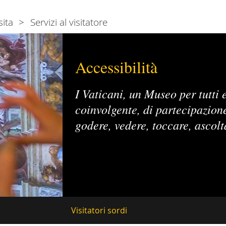
sita
Servizi al visitatore
Accessibilità
I Vaticani, un Museo per tutti e
coinvolgente, di partecipazion
godere, vedere, toccare, ascolt
Visitatori sordi