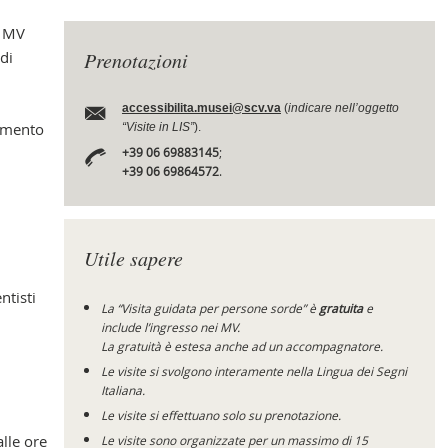
i MV
di
Prenotazioni
Cap
accessibilita.musei@scv.va
(
indicare nell’oggetto
rimento
“Visite in LIS”
).
+39 06 69883145
;
+39 06 69864572
.
Utile sapere
ntisti
La “Visita guidata per persone sorde” è
gratuita
e
include l’ingresso nei MV.
La gratuità è estesa anche ad un accompagnatore.
Le visite si svolgono interamente nella Lingua dei Segni
Italiana.
Le visite si effettuano solo su prenotazione.
alle ore
Le visite sono organizzate per un massimo di 15