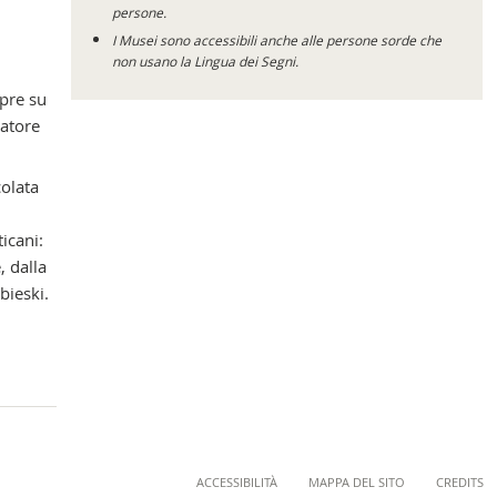
persone.
I Musei sono accessibili anche alle persone sorde che
non usano la Lingua dei Segni.
mpre su
ratore
colata
icani:
, dalla
bieski.
ACCESSIBILITÀ
MAPPA DEL SITO
CREDITS