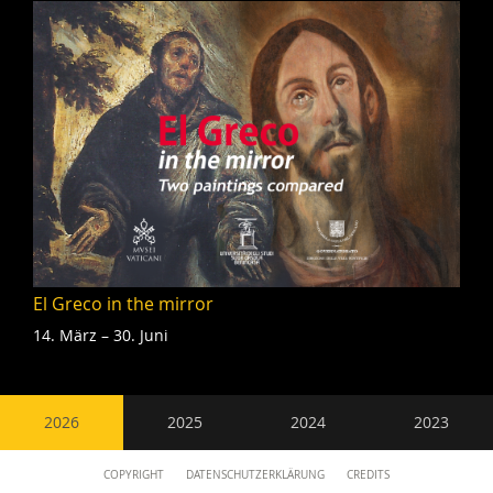
El Greco in the mirror
14. März – 30. Juni
Nebennavigation
2026
2025
2024
2023
Content
COPYRIGHT
DATENSCHUTZERKLÄRUNG
CREDITS