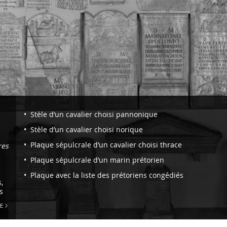
Navigazione
Stèle d’un cavalier choisi pannonique
-
Stèle d’un cavalier choisi norique
Section
Plaque sépulcrale d’un cavalier choisi thrace
res
V.
Plaque sépulcrale d’un marin prétorien
Structure
Plaque avec la liste des prétoriens congédiés
et
,
s
organisation
E
de
l’armée