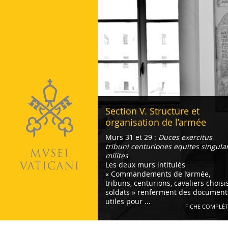
Vatican
Section V. Structure et
organisation de l’armée
Murs 31 et 29 :
Duces exercitus
tribuni centuriones equites singula
milites
Les deux murs intitulés
« Commandements de l’armée,
tribuns, centurions, cavaliers choisis
soldats » renferment des document
utiles pour ...
FICHE COMPLÈT