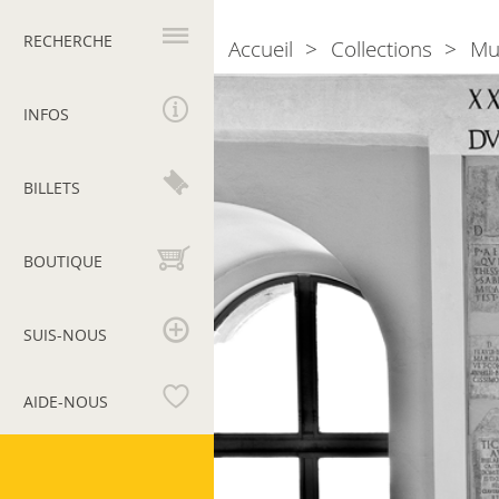
Navigation
principale
RECHERCHE
Accueil
Collections
Mu
Breadcrumb
Section
V.
INFOS
Structure
et
BILLETS
organisation
de
l’armée
BOUTIQUE
SUIS-NOUS
AIDE-NOUS
Musées
du