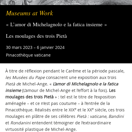
Museums at Work
« L’amor di Michelagnolo e la fatica insieme »
Les moulages des trois Pietà
30 mars 2023 – 6 janvier 2024
Pinacothèque vaticane
À titre de réflexion pendant le Carême et la période pascale,
les Musées du Pape
consacrent une exposition aux trois
Pietà d
e Michel-Ange. «
L’amor di Michelagnolo e la fatica
insieme
(L’amour de Michel-Ange et l’effort à la fois).
Les
moulages des trois Pietà
»
:
tel est le titre de l’exposition
aménagée – et ce n’est pas coutume – à l’entrée de la
e
e
Pinacothèque. Réalisés entre le XIX
et le XX
siècle, ces trois
moulages en plâtre de ses célèbres
Pietà : vaticane
,
Bandini
et
Rondanini
entendent témoigner de l’extraordinaire
virtuosité plastique de Michel-Ange.