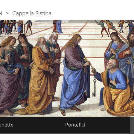
i
Cappella Sistina
unette
Pontefici