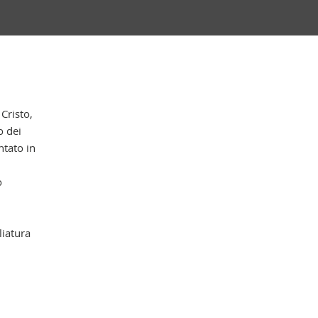
Cap
Cristo,
o dei
ntato in
o
liatura