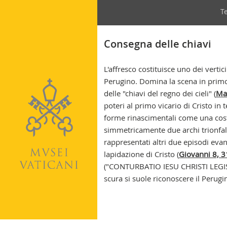
Na
T
se
Consegna delle chiavi
L'affresco costituisce uno dei vertici
Perugino. Domina la scena in primo 
delle "chiavi del regno dei cieli" (
Ma
poteri al primo vicario di Cristo i
forme rinascimentali come una costr
simmetricamente due archi trionfal
rappresentati altri due episodi evan
lapidazione di Cristo (
Giovanni 8, 3
("CONTURBATIO IESU CHRISTI LEGISLA
scura si suole riconoscere il Perugi