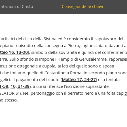
vigazione
entazioni di Cristo
Consegna delle chiavi
condaria
 artistici del ciclo della Sistina ed è considerato il capolavoro del
piano l'episodio della consegna a Pietro, inginocchiato davanti a 
tteo 16, 13-20
), simbolo della sovranità e quindi del conferiment
n terra. Sullo sfondo si impone il Tempio di Gerusalemme, rapprese
uzione ottagonale a cupola, ai lati del quale sono disposti
i che imitano quello di Costantino a Roma. In secondo piano son
gelici: il pagamento del tributo (
Matteo 17, 24-27
) e la tentata
1-59
;
10, 31-39
), a cui si riferisce l'iscrizione soprastante
TORIS"). Nel personaggio con il berretto nero e una folta capig
no stesso.