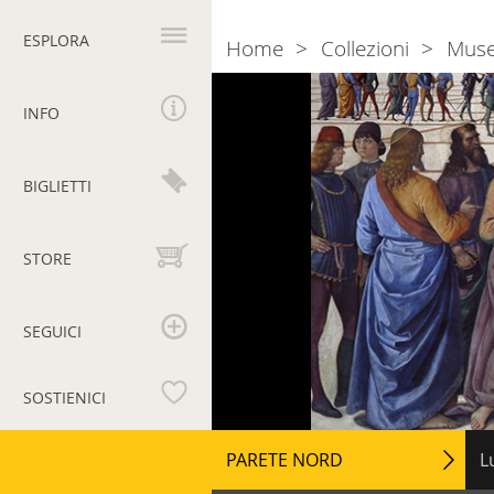
Navigazione
principale
ESPLORA
Home
Collezioni
Muse
Breadcrumb
INFO
BIGLIETTI
STORE
SEGUICI
SOSTIENICI
Musei
Navigazione
PARETE NORD
L
secondaria
Vaticani