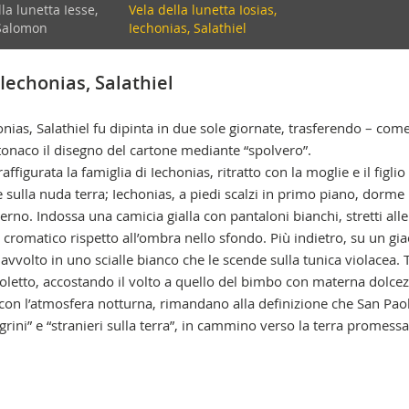
la lunetta Iesse,
Vela della lunetta Iosias,
aria
 Salomon
Iechonias, Salathiel
 Iechonias, Salathiel
honias, Salathiel fu dipinta in due sole giornate, trasferendo – com
’intonaco il disegno del cartone mediante “spolvero”.
igurata la famiglia di Iechonias, ritratto con la moglie e il figlio
te sulla nuda terra; Iechonias, a piedi scalzi in primo piano, dorme
erno. Indossa una camicia gialla con pantaloni bianchi, stretti alle
 cromatico rispetto all’ombra nello sfondo. Più indietro, su un gia
avvolto in uno scialle bianco che le scende sulla tunica violacea. T
ioletto, accostando il volto a quello del bimbo con materna dolcez
 con l’atmosfera notturna, rimandano alla definizione che San Pao
egrini” e “stranieri sulla terra”, in cammino verso la terra promessa