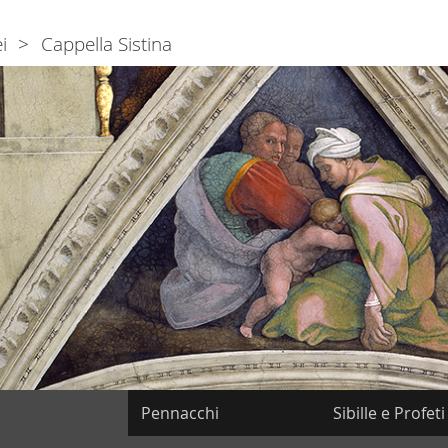
i
Cappella Sistina
Pennacchi
Sibille e Profeti
azione