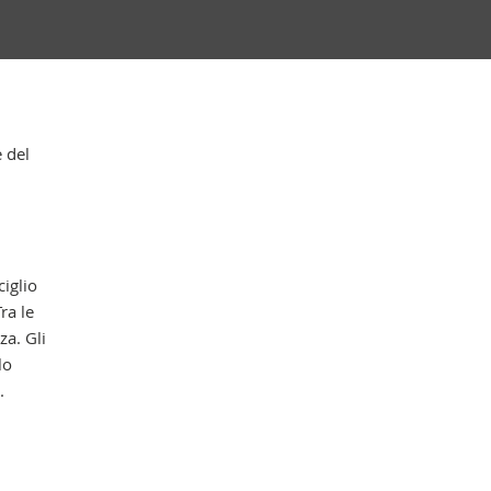
Cap
e del
ciglio
ra le
za. Gli
lo
.