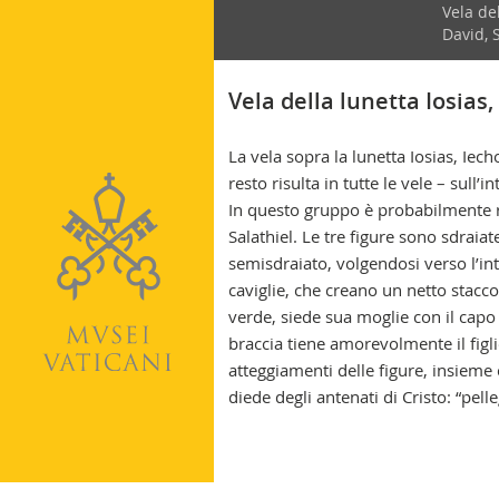
Vela del
second
David,
Vela della lunetta Iosias,
La vela sopra la lunetta Iosias, Iec
resto risulta in tutte le vele – sull
In questo gruppo è probabilmente raff
Salathiel. Le tre figure sono sdraia
semisdraiato, volgendosi verso l’int
caviglie, che creano un netto stacco
verde, siede sua moglie con il capo 
braccia tiene amorevolmente il figl
atteggiamenti delle figure, insieme
diede degli antenati di Cristo: “pell