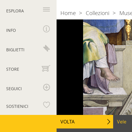
Navigazione
principale
ESPLORA
Home
Collezioni
Muse
Breadcrumb
INFO
BIGLIETTI
STORE
SEGUICI
SOSTIENICI
Musei
Navigazione
VOLTA
Vele
secondaria
Vaticani
Navig