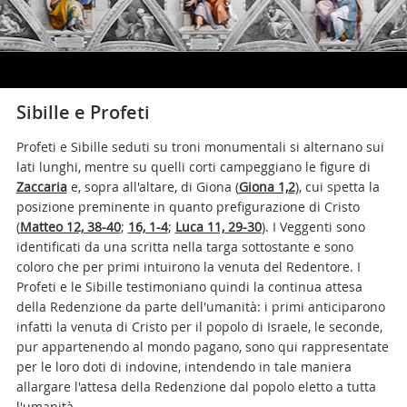
Sibille e Profeti
Profeti e Sibille seduti su troni monumentali si alternano sui
lati lunghi, mentre su quelli corti campeggiano le figure di
Zaccaria
e, sopra all'altare, di Giona (
Giona 1,2
), cui spetta la
posizione preminente in quanto prefigurazione di Cristo
(
Matteo 12, 38-40
;
16, 1-4
;
Luca 11, 29-30
). I Veggenti sono
identificati da una scritta nella targa sottostante e sono
coloro che per primi intuirono la venuta del Redentore. I
Profeti e le Sibille testimoniano quindi la continua attesa
della Redenzione da parte dell'umanità: i primi anticiparono
infatti la venuta di Cristo per il popolo di Israele, le seconde,
pur appartenendo al mondo pagano, sono qui rappresentate
per le loro doti di indovine, intendendo in tale maniera
allargare l'attesa della Redenzione dal popolo eletto a tutta
l'umanità.