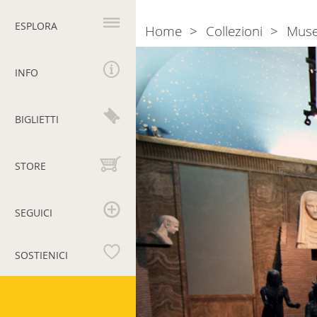
Navigazione
principale
ESPLORA
Home
Collezioni
Muse
Breadcrumb
Sala
III.
INFO
Ricostruzione
del
BIGLIETTI
Serapeo
del
Canopo
STORE
di
Villa
Adriana
SEGUICI
a
Tivoli
SOSTIENICI
Musei
Vaticani