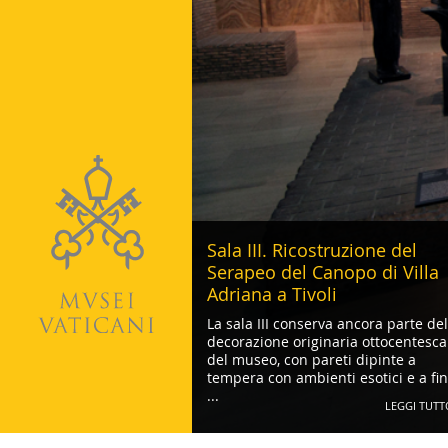
Sala III. Ricostruzione del
Serapeo del Canopo di Villa
Adriana a Tivoli
La sala III conserva ancora parte del
decorazione originaria ottocentesca
del museo, con pareti dipinte a
tempera con ambienti esotici e a fin
...
LEGGI TUTT