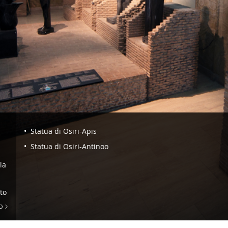
Navigazione
Statua di Osiri-Apis
-
Statua di Osiri-Antinoo
Sala
la
III.
Ricostruzione
to
del
O
Serapeo