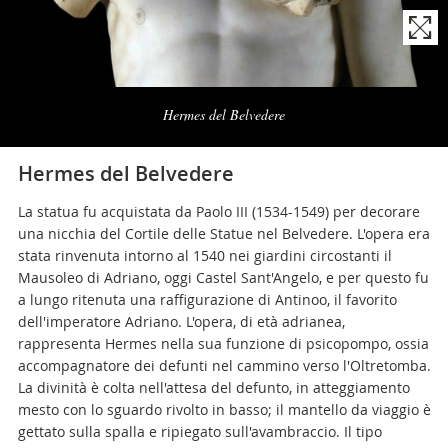
Naviga
la
Hermes del Belvedere
photogallery
Hermes del Belvedere
La statua fu acquistata da Paolo III (1534-1549) per decorare
una nicchia del Cortile delle Statue nel Belvedere. L'opera era
stata rinvenuta intorno al 1540 nei giardini circostanti il
Mausoleo di Adriano, oggi Castel Sant'Angelo, e per questo fu
a lungo ritenuta una raffigurazione di Antinoo, il favorito
dell'imperatore Adriano. L'opera, di età adrianea,
rappresenta Hermes nella sua funzione di psicopompo, ossia
accompagnatore dei defunti nel cammino verso l'Oltretomba.
La divinità è colta nell'attesa del defunto, in atteggiamento
mesto con lo sguardo rivolto in basso; il mantello da viaggio è
gettato sulla spalla e ripiegato sull'avambraccio. Il tipo