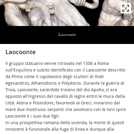
Naviga
la
Laocoonte
photogallery
Laocoonte
Il gruppo statuario venne ritrovato nel 1506 a Roma
sull'Esquilino e subito identificato con il Laocoonte descritto
da Plinio come il capolavoro degli scultori di Rodi
Agesandros, Athanodoros e Polydoros. Durante la guerra di
Troia, Laocoonte, sacerdote troiano del dio Apollo, si era
opposto all'ingresso del cavallo di legno entro le mura della
città. Atena e Poseidone, favorevoli ai Greci, inviarono dal
mare due mostruosi serpenti che avvolsero con le loro spire
Laocoonte e i suoi due figli.
In una prospettiva romana della vicenda, la morte di questi
innocenti è funzionale alla fuga di Enea e dunque alla