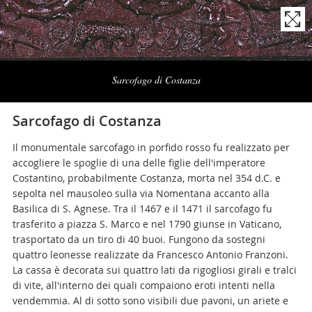
Naviga
la
Sarcofago di Costanza
photogallery
Sarcofago di Costanza
Il monumentale sarcofago in porfido rosso fu realizzato per
accogliere le spoglie di una delle figlie dell'imperatore
Costantino, probabilmente Costanza, morta nel 354 d.C. e
sepolta nel mausoleo sulla via Nomentana accanto alla
Basilica di S. Agnese. Tra il 1467 e il 1471 il sarcofago fu
trasferito a piazza S. Marco e nel 1790 giunse in Vaticano,
trasportato da un tiro di 40 buoi. Fungono da sostegni
quattro leonesse realizzate da Francesco Antonio Franzoni.
La cassa è decorata sui quattro lati da rigogliosi girali e tralci
di vite, all'interno dei quali compaiono eroti intenti nella
vendemmia. Al di sotto sono visibili due pavoni, un ariete e