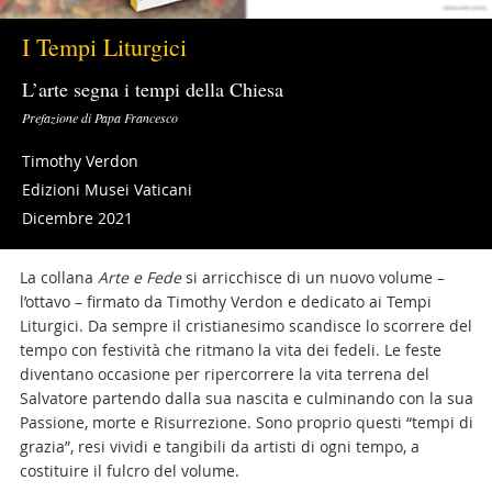
I Tempi Liturgici
L’arte segna i tempi della Chiesa
Prefazione di Papa Francesco
Timothy Verdon
Edizioni Musei Vaticani
Dicembre 2021
La collana
Arte e Fede
si arricchisce di un nuovo volume –
l’ottavo – firmato da Timothy Verdon e dedicato ai Tempi
Liturgici. Da sempre il cristianesimo scandisce lo scorrere del
tempo con festività che ritmano la vita dei fedeli. Le feste
diventano occasione per ripercorrere la vita terrena del
Salvatore partendo dalla sua nascita e culminando con la sua
Passione, morte e Risurrezione. Sono proprio questi “tempi di
grazia”, resi vividi e tangibili da artisti di ogni tempo, a
costituire il fulcro del volume.