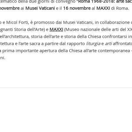
 tematico della due giorni di convegno “
Roma 1968-2018: arte sac
novembre
ai
Musei Vaticani
e il
16 novembre
al
MAXXI
di Roma.
o e Micol Forti, è promosso dai Musei Vaticani, in collaborazione
nanti Storia dell’Arte) e
MAXXI
(Museo nazionale delle arti del XX
ll’architettura, storia dell’arte e storia della Chiesa confrontarsi i
tettura e l’arte sacra a partire dal rapporto
liturgia
e
arti
affrontat
la prima importante apertura della Chiesa all’arte contemporanea 
ni.