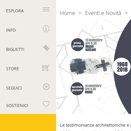
Navigazione
principale
ESPLORA
Home
Eventi e Novità
Breadcrumb
Convegno
“Roma
INFO
1968-
2018:
arte
BIGLIETTI
sacra
e
spazi
STORE
di
culto”
SEGUICI
SOSTIENICI
Musei
Vaticani
Le testimonianze architettoniche e a