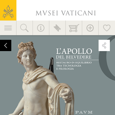
Musei
Vaticani
Navigazione
principale
L’Apollo
del
Belvedere