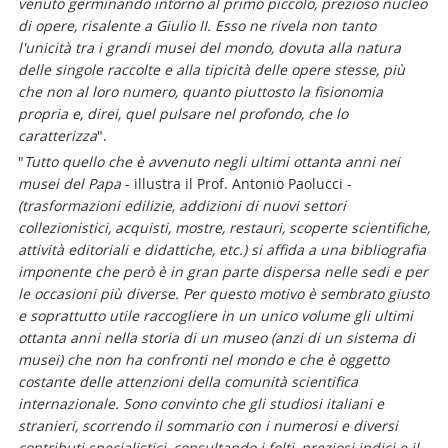
venuto germinando intorno al primo piccolo, prezioso nucleo
di opere, risalente a Giulio II. Esso ne rivela non tanto
l'unicità tra i grandi musei del mondo, dovuta alla natura
delle singole raccolte e alla tipicità delle opere stesse, più
che non al loro numero, quanto piuttosto la fisionomia
propria e, direi, quel pulsare nel profondo, che lo
caratterizza
".
"
Tutto quello che è avvenuto negli ultimi ottanta anni nei
musei del Papa
- illustra il Prof. Antonio Paolucci
-
(trasformazioni edilizie, addizioni di nuovi settori
collezionistici, acquisti, mostre, restauri, scoperte scientifiche,
attività editoriali e didattiche, etc.) si affida a una bibliografia
imponente che però è in gran parte dispersa nelle sedi e per
le occasioni più diverse. Per questo motivo è sembrato giusto
e soprattutto utile raccogliere in un unico volume gli ultimi
ottanta anni nella storia di un museo (anzi di un sistema di
musei) che non ha confronti nel mondo e che è oggetto
costante delle attenzioni della comunità scientifica
internazionale. Sono convinto che gli studiosi italiani e
stranieri, scorrendo il sommario con i numerosi e diversi
contributi specialistici, consultando i folti, preziosi indici e il