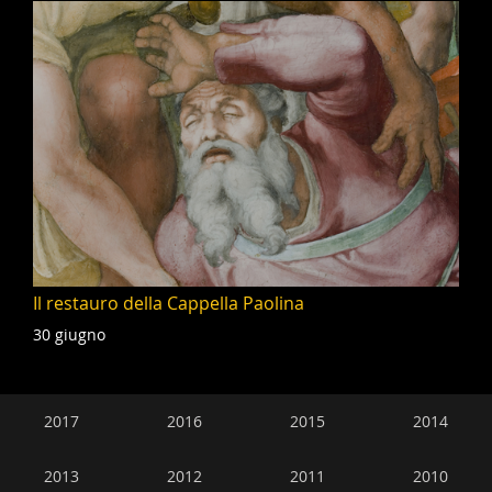
Il restauro della Cappella Paolina
30 giugno
Navigazione
2017
2016
2015
2014
secondaria
2013
2012
2011
2010