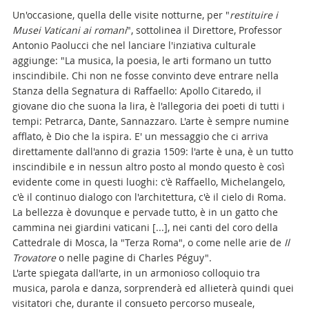
Un'occasione, quella delle visite notturne, per "
restituire i
Musei Vaticani ai romani
", sottolinea il Direttore, Professor
Antonio Paolucci che nel lanciare l'inziativa culturale
aggiunge: "La musica, la poesia, le arti formano un tutto
inscindibile. Chi non ne fosse convinto deve entrare nella
Stanza della Segnatura di Raffaello: Apollo Citaredo, il
giovane dio che suona la lira, è l'allegoria dei poeti di tutti i
tempi: Petrarca, Dante, Sannazzaro. L'arte è sempre numine
afflato, è Dio che la ispira. E' un messaggio che ci arriva
direttamente dall'anno di grazia 1509: l'arte è una, è un tutto
inscindibile e in nessun altro posto al mondo questo è così
evidente come in questi luoghi: c'è Raffaello, Michelangelo,
c'è il continuo dialogo con l'architettura, c'è il cielo di Roma.
La bellezza è dovunque e pervade tutto, è in un gatto che
cammina nei giardini vaticani [...], nei canti del coro della
Cattedrale di Mosca, la "Terza Roma", o come nelle arie de
Il
Trovatore
o nelle pagine di Charles Péguy".
L'arte spiegata dall'arte, in un armonioso colloquio tra
musica, parola e danza, sorprenderà ed allieterà quindi quei
visitatori che, durante il consueto percorso museale,