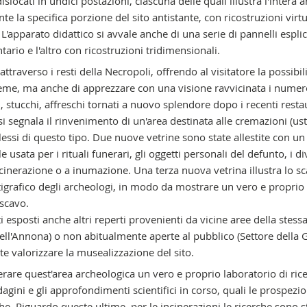
locati in undici postazioni, ciascuna delle quali illustra l'intera a
 la specifica porzione del sito antistante, con ricostruzioni virtu
L'apparato didattico si avvale anche di una serie di pannelli esplic
ario e l'altro con ricostruzioni tridimensionali.
ttraverso i resti della Necropoli, offrendo al visitatore la possibili
ieme, ma anche di apprezzare con una visione ravvicinata i numer
 stucchi, affreschi tornati a nuovo splendore dopo i recenti restau
si segnala il rinvenimento di un'area destinata alle cremazioni (ust
ssi di questo tipo. Due nuove vetrine sono state allestite con un 
 usata per i rituali funerari, gli oggetti personali del defunto, i di
cinerazione o a inumazione. Una terza nuova vetrina illustra lo s
grafico degli archeologi, in modo da mostrare un vero e proprio
 scavo.
i esposti anche altri reperti provenienti da vicine aree della stess
dell'Annona) o non abitualmente aperte al pubblico (Settore della G
e valorizzare la musealizzazione del sito.
rare quest'area archeologica un vero e proprio laboratorio di rice
ini e gli approfondimenti scientifici in corso, quali le prospezio
che. Riguardo queste ultime, per le incinerazioni le ricerche sono s