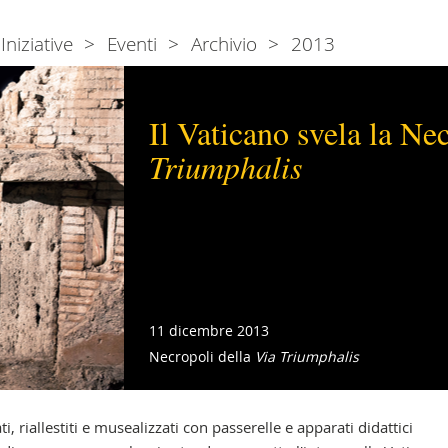
Iniziative
Eventi
Archivio
2013
Il Vaticano svela la Ne
Triumphalis
11 dicembre 2013
Necropoli della
Via Triumphalis
i, riallestiti e musealizzati con passerelle e apparati didattici