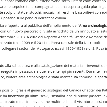
i di epoca romana che si estendevano sotto l'intero colle Vaticano.
are nel sepolcreto, accompagnati da una esperta guida plurilingue
 scolpiti, statue, stucchi, mosaici, affreschi e bassorilievi con epi
riposano sulle pendici dell'antica collina.
ntare l'apertura al pubblico dell'ampliamento dell'
Area archeologic
 con un nuovo percorso di visita arricchito da un rinnovato alles
 dicembre 2013. A cura del Reparto Antichità Greche e Romane de
lizzato tra il 2009 e il 2011 nell'area centrale della Necropoli
collegare i settori dell'Autoparco (scavi 1956-1958) e di S. Rosa (
 alla schedatura e alla catalogazione dei materiali rinvenuti dur
eseguite in passato, sia quelle dei tempi più recenti. Durante i lav
lico, l'intera area archeologica è stata mantenuta comunque aperta
si possibili grazie al generoso sostegno del Canada Chapter dei Pa
ha finanziato gli ultimi scavi, l'installazione di nuove passerelle 
o apparato didattico in versione multimediale. Il visitatore potrà co