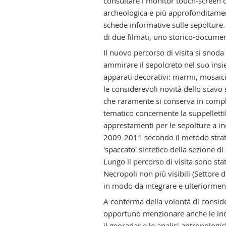
consultare i monitor touch-screen dis
archeologica e più approfonditamente
schede informative sulle sepolture. 
di due filmati, uno storico-document
Il nuovo percorso di visita si snoda a
ammirare il sepolcreto nel suo ins
apparati decorativi: marmi, mosaici,
le considerevoli novità dello scavo 
che raramente si conserva in comple
tematico concernente la suppellettile
apprestamenti per le sepolture a in
2009-2011 secondo il metodo strati
'spaccato' sintetico della sezione di
Lungo il percorso di visita sono stat
Necropoli non più visibili (Settore 
in modo da integrare e ulteriorment
A conferma della volontà di conside
opportuno menzionare anche le indag
il georadar e le analisi antropologi