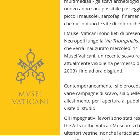
multimediali - gli scavi archeologic
nuovo anno sarà possibile passeggi
piccoli mausolei, sarcofagi finemente
che raccontano le vite di coloro che 
I Musei Vaticani sono lieti di prese
Necropoli lungo la
Via Triumphalis
,
che verrà inaugurato mercoledì 11
Musei Vaticani, un recente scavo rea
attualmente visibile ha permesso di 
2003), fino ad ora disgiunti.
Contemporaneamente, si è proceduto
varie campagne di scavo, sia quelle 
allestimento per l'apertura al pubb
visite di studio.
Gli impegnativi lavori sono stati re
the Arts in the Vatican Museums che 
ulteriori vetrine, nonché l'articolat