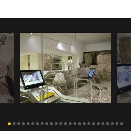
 Rosa,
Un tratto del percorso di visita nell'area degli scavi
Apparato
polcro
2009-2011
Naviga
la