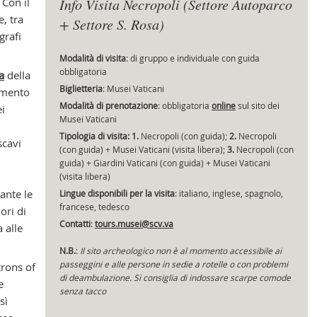
 Con il
Info Visita Necropoli (Settore Autoparco
, tra
+ Settore S. Rosa)
grafi
Cap
Modalità di visita
: di gruppo e individuale con guida
obbligatoria
a
della
Biglietteria
: Musei Vaticani
timento
Modalità di prenotazione
: obbligatoria
online
sul sito dei
i
Musei Vaticani
Tipologia di visita: 1.
Necropoli (con guida);
2.
Necropoli
scavi
(con guida) + Musei Vaticani (visita libera);
3.
Necropoli (con
guida) + Giardini Vaticani (con guida) + Musei Vaticani
(visita libera)
ante le
Lingue disponibili per la visita
: italiano, inglese, spagnolo,
francese, tedesco
ori di
Contatti
:
tours.musei@scv.va
 alle
N.B.
:
Il sito archeologico non è al momento accessibile ai
passeggini e alle persone in sedie a rotelle o con problemi
trons of
di deambulazione. Si consiglia di indossare scarpe comode
e
senza tacco
sì