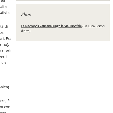
rea
ali e
ativi e
Shop
tà di
La Necropoli Vaticana lungo la Via Trionfale
(De Luca Editori
d'Arte)
osi
ri. Fra
rino),
criterio
versi
cavo
a
alea),
rca, è
ni con
tate