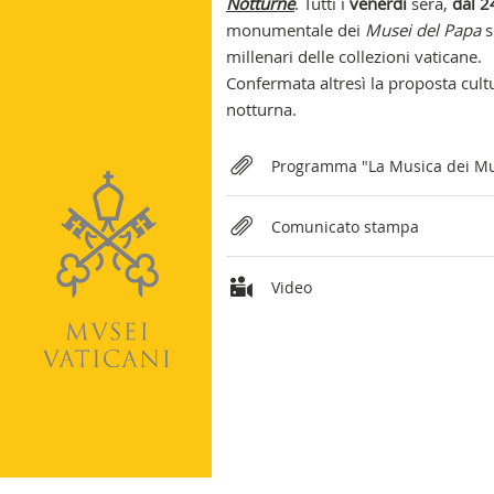
Notturne
. Tutti i
venerdì
sera,
dal 2
monumentale dei
Musei del Papa
s
millenari delle collezioni vaticane.
Confermata altresì la proposta cultu
notturna.
Relateds
Programma "La Musica dei Mu
Comunicato stampa
Video