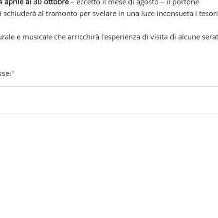
4 aprile al 30 ottobre
– eccetto il mese di agosto – il portone
i schiuderà al tramonto per svelare in una luce inconsueta i tesori
rale e musicale che arricchirà l'esperienza di visita di alcune serat
sei"