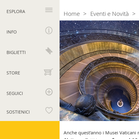
Navigazione
principale
ESPLORA
Home
Eventi e Novità
Breadcrumb
Aperture
Notturne
INFO
2015
BIGLIETTI
STORE
SEGUICI
SOSTIENICI
Musei
Vaticani
Anche quest'anno i Musei Vaticani