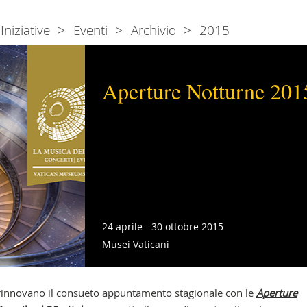
Iniziative
Eventi
Archivio
2015
Aperture Notturne 201
24 aprile - 30 ottobre 2015
Musei Vaticani
 rinnovano il consueto appuntamento stagionale con le
Aperture