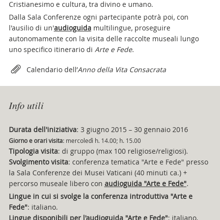
Cristianesimo e cultura, tra divino e umano.
Dalla Sala Conferenze ogni partecipante potrà poi, con
l'ausilio di un'
audioguida
multilingue, proseguire
autonomamente con la visita delle raccolte museali lungo
uno specifico itinerario di
Arte e Fede
.
Attachments
Calendario dell’
Anno della Vita Consacrata
Info utili
Durata dell'iniziativa
: 3 giugno 2015 – 30 gennaio 2016
Giorno e orari visita
: mercoledì h. 14.00; h. 15.00
Tipologia visita
: di gruppo (max 100 religiose/religiosi).
Svolgimento visita
: conferenza tematica "Arte e Fede" presso
la Sala Conferenze dei Musei Vaticani (40 minuti ca.) +
percorso museale libero con
audioguida "Arte e Fede
"
.
Lingue in cui si svolge la conferenza introduttiva "Arte e
Fede"
: italiano.
Lingue disponibili per l'audioguida "Arte e Fede"
: italiano,