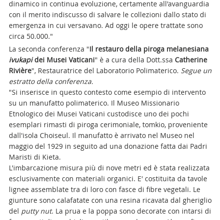
dinamico in continua evoluzione, certamente all'avanguardia
con il merito indiscusso di salvare le collezioni dallo stato di
emergenza in cui versavano. Ad oggi le opere trattate sono
circa 50.000."
La seconda conferenza "
Il restauro della piroga melanesiana
ivukapi
dei Musei Vaticani
" è a cura della Dott.ssa
Catherine
Rivière
", Restauratrice del Laboratorio Polimaterico.
Segue un
estratto della conferenza.
"Si inserisce in questo contesto come esempio di intervento
su un manufatto polimaterico. Il Museo Missionario
Etnologico dei Musei Vaticani custodisce uno dei pochi
esemplari rimasti di piroga cerimoniale, tomkio, proveniente
dall'isola Choiseul. Il manufatto è arrivato nel Museo nel
maggio del 1929 in seguito ad una donazione fatta dai Padri
Maristi di Kieta.
L'imbarcazione misura più di nove metri ed è stata realizzata
esclusivamente con materiali organici. E' costituita da tavole
lignee assemblate tra di loro con fasce di fibre vegetali. Le
giunture sono calafatate con una resina ricavata dal gheriglio
del
putty nut
. La prua e la poppa sono decorate con intarsi di