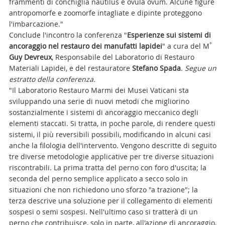
frammenti di conchiglia nautilus e ovula ovum. Alcune figure
antropomorfe e zoomorfe intagliate e dipinte proteggono
l'imbarcazione."
Conclude l'incontro la conferenza "
Esperienze sui sistemi di
°
ancoraggio nel restauro dei manufatti lapidei
" a cura del M
Guy Devreux
, Responsabile del Laboratorio di Restauro
Materiali Lapidei, e del restauratore
Stefano Spada
.
Segue un
estratto della conferenza.
"Il Laboratorio Restauro Marmi dei Musei Vaticani sta
sviluppando una serie di nuovi metodi che migliorino
sostanzialmente i sistemi di ancoraggio meccanico degli
elementi staccati. Si tratta, in poche parole, di rendere questi
sistemi, il più reversibili possibili, modificando in alcuni casi
anche la filologia dell'intervento. Vengono descritte di seguito
tre diverse metodologie applicative per tre diverse situazioni
riscontrabili. La prima tratta del perno con foro d'uscita; la
seconda del perno semplice applicato a secco solo in
situazioni che non richiedono uno sforzo "a trazione"; la
terza descrive una soluzione per il collegamento di elementi
sospesi o semi sospesi. Nell'ultimo caso si tratterà di un
perno che contribuisce, solo in parte, all'azione di ancoraggio,