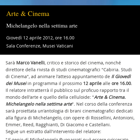
Arte & Cinema
Michelangelo nella settima arte
Giovedì 12 aprile 2012, ore 16.00
Sala Conferenze, Musei Vaticani
Sarà
Marco Vanelli
, critico e storico del cinema, nonché
direttore della rivista di studi cinematografici "Cabiria. Studi
di Cinema", ad animare l'atteso appuntamento de
Il Giovedì
dei Musei
in programma il prossimo
12 aprile
alle
ore 16.00
.
Il relatore intratterrà il pubblico sul proficuo rapporto tra il
mondo dell'arte e quello della celluloide: "
Arte & Cinema.
Michelangelo nella settima arte
". Nel corso della conferenza
sarà proiettata un'antologia di brani cinematografici dedicati
alla figura di Michelangelo, con opere di Rossellini, Antonioni,
Emmer, Reed, Ragghianti, Di Giacomo e Castellani.
Segue un estratto dall'intervento del relatore:
"
Il genio di Michelangelo Buonarroti può essere sviscerato