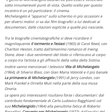
sotto innumerevoli punti di vista. Quello scelto per questo
incontro è un pò particolare: il cinema.
Michelangelo è "apparso" sullo schermo in più occasioni e
per diversi motivi: si va dai film biografici a lui dedicati ai
documentari, dalle citazioni esplicite a quelle più nascoste.
Tra le biografie cinematografiche si deve ricordare il
magniloquente
Il tormento e l'estasi
(1965) di Carol Reed, con
Charlton Heston, tratto dall'omonimo romanzo di Irwing
Stone, dove i due sentimenti del titolo si riferiscono al corpo
a corpo tra l'artista e gli affreschi della volta della Sistina.
Inoltre vanno menzionati i televisivi
Vita di Michelangelo
(1964), di Silverio Blasi, con Gian Maria Volonté e il più banale
La primavera di Michelangelo
(1991) di Jerry London, con
Mark Frankel e Ornella Muti nella parte della sua musa
Onoria.
Le opere più interessanti risultano forse i documentari: dal
contributo fondamentale di Carlo Ludovico Ragghianti col
suo
Michelangiolo
(1964) alla penultima fatica di Roberto
Rossellini,
Concerto per Michelangelo
(1977); dall'analisi del