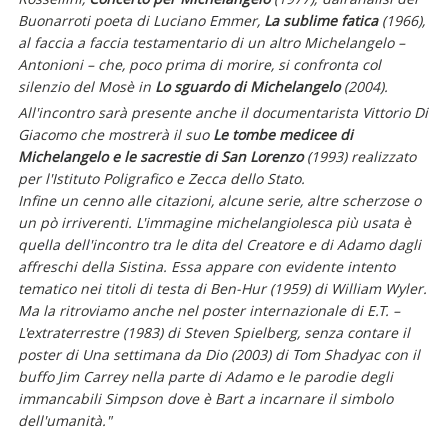
Buonarroti poeta di Luciano Emmer,
La sublime fatica
(1966),
al faccia a faccia testamentario di un altro Michelangelo –
Antonioni – che, poco prima di morire, si confronta col
silenzio del Mosè in
Lo sguardo di Michelangelo
(2004).
All'incontro sarà presente anche il documentarista Vittorio Di
Giacomo che mostrerà il suo
Le tombe medicee di
Michelangelo e le sacrestie di San Lorenzo
(1993) realizzato
per l'Istituto Poligrafico e Zecca dello Stato.
Infine un cenno alle citazioni, alcune serie, altre scherzose o
un pò irriverenti. L'immagine michelangiolesca più usata è
quella dell'incontro tra le dita del Creatore e di Adamo dagli
affreschi della Sistina. Essa appare con evidente intento
tematico nei titoli di testa di Ben-Hur (1959) di William Wyler.
Ma la ritroviamo anche nel poster internazionale di E.T. –
L'extraterrestre (1983) di Steven Spielberg, senza contare il
poster di Una settimana da Dio (2003) di Tom Shadyac con il
buffo Jim Carrey nella parte di Adamo e le parodie degli
immancabili Simpson dove è Bart a incarnare il simbolo
dell'umanità."