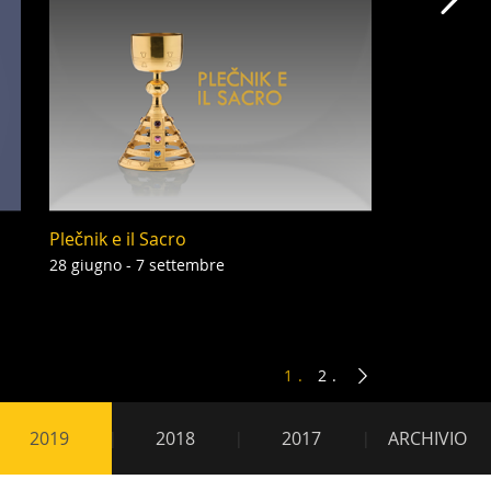
Cap
Plečnik e il Sacro
28 giugno - 7 settembre
1
2
2019
2018
2017
ARCHIVIO