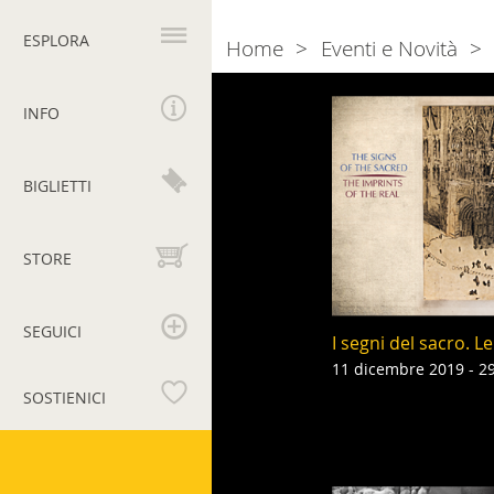
Navigazione
principale
ESPLORA
Home
Eventi e Novità
Breadcrumb
Naviga
2019
INFO
tra
gli
BIGLIETTI
eventi
STORE
SEGUICI
I segni del sacro. L
11 dicembre 2019 - 2
SOSTIENICI
Musei
Vaticani