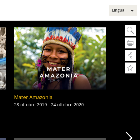
Lingua
Sear
Ce
A
A
Rice
Mater Amazonia
Ric
Sezi
28 ottobre 2019 - 24 ottobre 2020
Mus