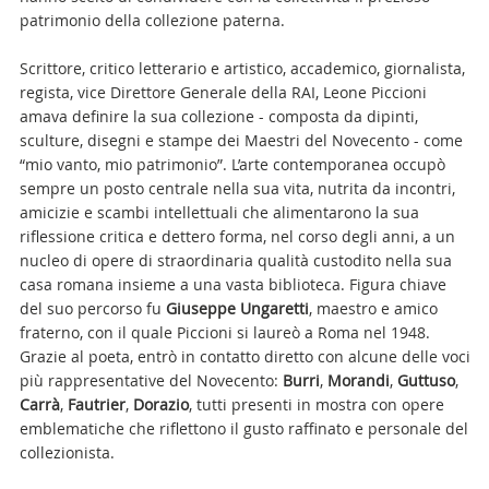
patrimonio della collezione paterna.
Scrittore, critico letterario e artistico, accademico, giornalista,
regista, vice Direttore Generale della RAI, Leone Piccioni
amava definire la sua collezione - composta da dipinti,
sculture, disegni e stampe dei Maestri del Novecento - come
“mio vanto, mio patrimonio”. L’arte contemporanea occupò
sempre un posto centrale nella sua vita, nutrita da incontri,
amicizie e scambi intellettuali che alimentarono la sua
riflessione critica e dettero forma, nel corso degli anni, a un
nucleo di opere di straordinaria qualità custodito nella sua
casa romana insieme a una vasta biblioteca. Figura chiave
del suo percorso fu
Giuseppe Ungaretti
, maestro e amico
fraterno, con il quale Piccioni si laureò a Roma nel 1948.
Grazie al poeta, entrò in contatto diretto con alcune delle voci
più rappresentative del Novecento:
Burri
,
Morandi
,
Guttuso
,
Carrà
,
Fautrier
,
Dorazio
, tutti presenti in mostra con opere
emblematiche che riflettono il gusto raffinato e personale del
collezionista.