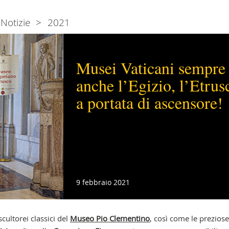
Notizie
2021
Musei Vaticani sempre p
anche l’Egizio, l’Etrus
a portata di ascensore!
9 febbraio 2021
cultorei classici del
Museo Pio Clementino
, così come le preziose