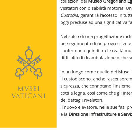
collezioni del
Museo Gregoriano Eg
visitatori con disabilità motoria. U
Custodia
, garantirà l’accesso in tut
oggi precluse ad una significativa f
Nel solco di una progettazione inclus
perseguimento di un progressivo e 
confermano quindi tra le realtà muse
difficoltà di deambulazione o che so
In un luogo come quello dei Musei Va
li custodiscono, anche l’ascensore no
sicurezza, che connotano l’insieme d
cotti a legna, così come che gli int
dei dettagli rivelatori.
Il nuovo elevatore, nelle sue fasi pr
e la
Direzione Infrastrutture e
Servi