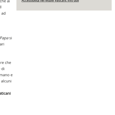
che ai
Accessibilità nei Musei Vaticani: info utili
i
o ad
Cap
 Papa
si
ari
ure che
 di
a mano e
 alcuni
ticani