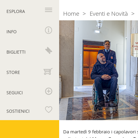
Navigazione
principale
ESPLORA
Home
Eventi e Novità
Breadcrumb
Musei
Vaticani
INFO
sempre
più
accessibili:
BIGLIETTI
ora
anche
l’Egizio,
STORE
l’Etrusco
e
il
SEGUICI
Pio
Clementino
SOSTIENICI
a
portata
Musei
di
Vaticani
Da martedì 9 febbraio i capolavori s
ascensore!