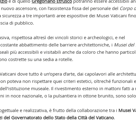
izio
e di quello
Gregoriano Etrusco
potranno essere accessibili an
n nuovo ascensore, con l’assistenza fissa del personale del
Corpo d
ta sicurezza a tre importanti aree espositive dei Musei Vaticani fin
ascia di pubblico.
iva, rispettosa altresì dei vincoli storici e archeologici, e nel
costante abbattimento delle barriere architettoniche, i
Musei del
ali più accessibili e visitabili anche da coloro che hanno particol
no costrette su una sedia a rotelle.
ticani dove tutto è un’opera d’arte, dai capolavori alle architett
n poteva non rispettare quei criteri estetici, oltreché funzionali e
ell’istituzione museale. Il rivestimento esterno in mattoni fatti 
erni in noce nazionale, o la pulsantiera in ottone brunito, sono solo
ogettuale e realizzativa, è frutto della collaborazione tra i
Musei Va
zi del Governatorato dello Stato della Città del Vaticano
.