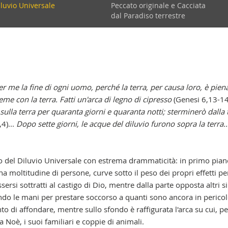
iluvio Universale
Peccato originale e Cacciata
condaria
dal Paradiso terrestre
er me la fine di ogni uomo, perché la terra, per causa loro, è pien
ieme con la terra. Fatti un'arca di legno di cipresso
(Genesi 6,13-14)
 sulla terra per quaranta giorni e quaranta notti; sterminerò dalla 
4)...
Dopo sette giorni, le acque del diluvio furono sopra la terra..
o del Diluvio Universale con estrema drammaticità: in primo pian
na moltitudine di persone, curve sotto il peso dei propri effetti pe
ssersi sottratti al castigo di Dio, mentre dalla parte opposta altri si
do le mani per prestare soccorso a quanti sono ancora in pericol
o di affondare, mentre sullo sfondo è raffigurata l'arca su cui, pe
a Noè, i suoi familiari e coppie di animali.