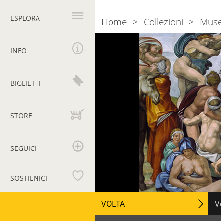
Navigazione
principale
ESPLORA
Home
Collezioni
Muse
Breadcrumb
INFO
BIGLIETTI
STORE
SEGUICI
SOSTIENICI
Musei
Navigazione
VOLTA
V
secondaria
Vaticani
Na