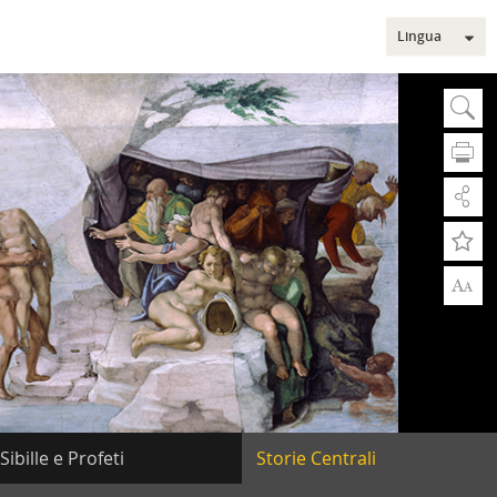
Lingua
Sear
Ce
A
A
Rice
Ric
Sezi
Sibille e Profeti
Storie Centrali
Mus