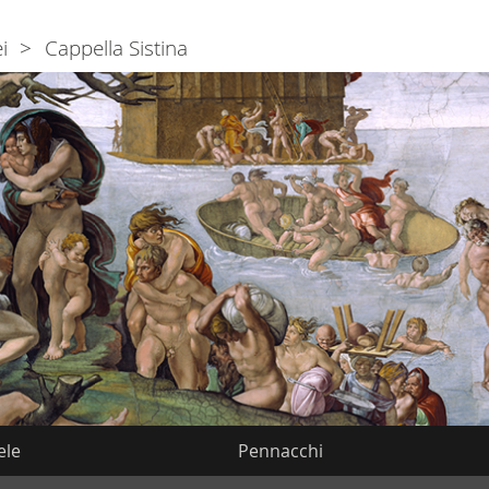
i
Cappella Sistina
ele
Pennacchi
vigazione