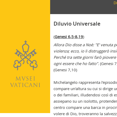
D
se
Diluvio Universale
(
Genesi 6,5-8,19
)
Allora Dio disse a Noè: "E' venuta p
violenza; ecco, io li distruggerò ins
Perché tra sette giorni farò piovere
ogni essere che ho fatto".
(Genesi 7,
(Genesi 7,10)
Michelangelo rappresenta l'episodi
compare un'altura su cui si dirige u
o dei familiari, illudendosi così di e
assiepano su un isolotto, protenden
centro compare una barca in procint
volere di Dio, troveranno la salvezz