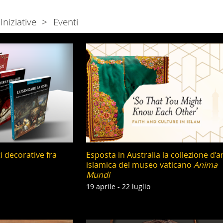
Iniziative
Eventi
ti decorative fra
Esposta in Australia la collezione d’a
islamica del museo vaticano
Anima
Mundi
19 aprile - 22 luglio