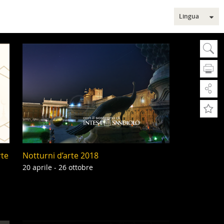
Lingua
Sear
Ce
A
A
Rice
rte
Notturni d’arte 2018
Ric
Sezi
20 aprile - 26 ottobre
Mus