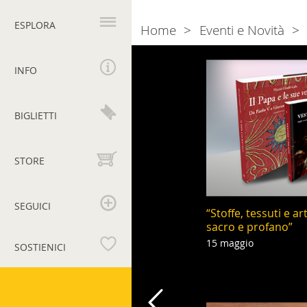
Navigazione
principale
ESPLORA
Home
Eventi e Novità
Breadcrumb
Naviga
2018
INFO
tra
gli
BIGLIETTI
eventi
STORE
SEGUICI
“Stoffe, tessuti e ar
sacro e profano”
15 maggio
SOSTIENICI
Musei
Vaticani