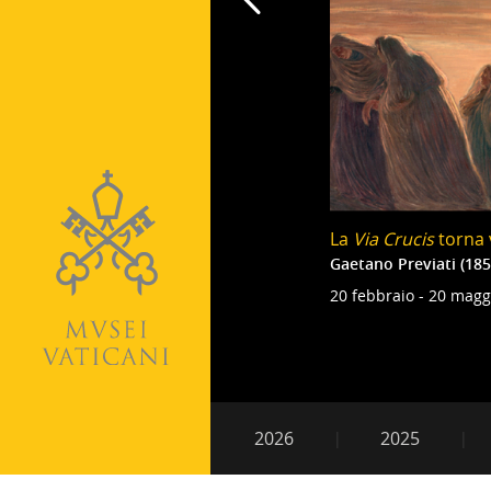
La
Via Crucis
torna v
Gaetano Previati (185
20 febbraio - 20 magg
Paginazion
Navigazione
2026
2025
secondaria