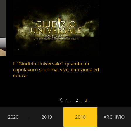
Cap
Il “Giudizio Universale”: quando un
capolavoro si anima, vive, emoziona ed
educa
1
2
3
2020
2019
2018
ARCHIVIO