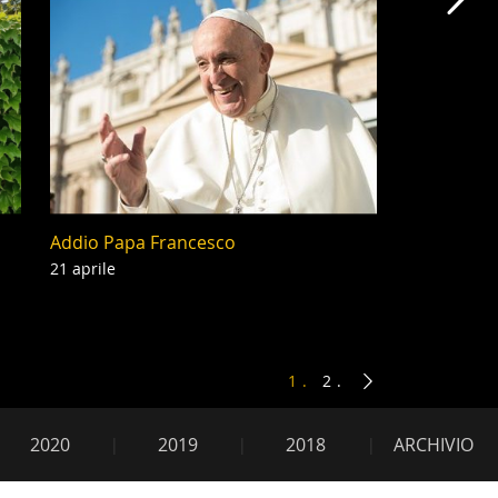
Cap
Addio Papa Francesco
21 aprile
1
2
2020
2019
2018
ARCHIVIO