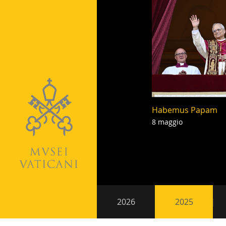
Habemus Papam
8 maggio
Paginazion
Navigazione
2026
2025
secondaria