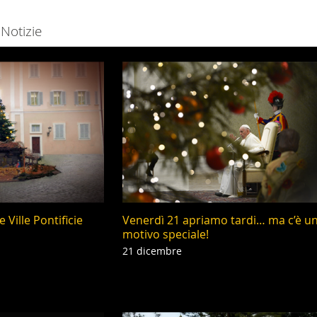
Notizie
 Ville Pontificie
Venerdì 21 apriamo tardi… ma c’è u
motivo speciale!
21 dicembre