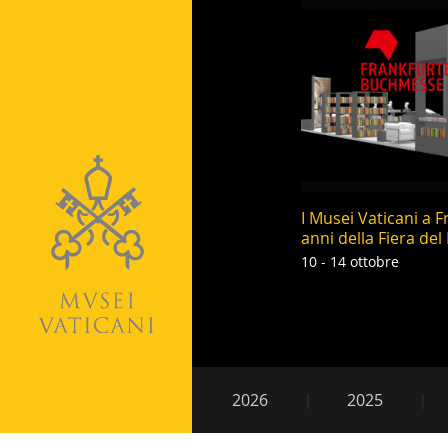
I Musei Vaticani a F
anni della Fiera del
10 - 14 ottobre
Paginazion
Navigazione
2026
2025
secondaria