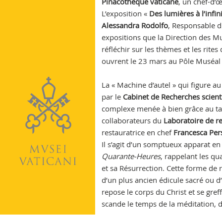
Pinacothèque vaticane
, un chef-d’
Vatican
L’exposition «
Des lumières à l’infi
Alessandra Rodolfo
, Responsable d
expositions que la Direction des 
réfléchir sur les thèmes et les rit
ouvrent le 23 mars au Pôle Muséal 
La « Machine d’autel » qui figure au
par le
Cabinet de Recherches scient
complexe menée à bien grâce au t
collaborateurs du
Laboratoire de r
restauratrice en chef
Francesca Per
Il s’agit d’un somptueux apparat en 
Quarante-Heures
, rappelant les qu
et sa Résurrection. Cette forme de
d’un plus ancien édicule sacré ou 
repose le corps du Christ et se greff
scande le temps de la méditation, de