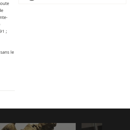
doute
de
nte-
e
91 ;
atran.
 sans le