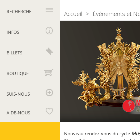
Navigation
principale
RECHERCHE
Accueil
Événements et N
Breadcrumb
Museums
at
INFOS
Work
BILLETS
BOUTIQUE
SUIS-NOUS
AIDE-NOUS
Musées
du
Nouveau rendez-vous du cycle
Mus