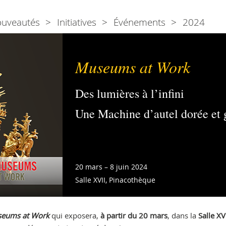
ouveautés
Initiatives
Événements
2024
Museums at Work
Des lumières à l’infini
Une Machine d’autel dorée et 
20 mars – 8 juin 2024
Salle XVII, Pinacothèque
eums at Work
qui exposera,
à partir du 20 mars
, dans la
Salle XV