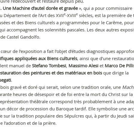
œuvre redécouvert et restauré depuis peu.
ni. Une Machine d’autel dorée et gravée
», qui a pour commissaire
e
e
u Département de l’Art des XVII
-XVIII
siècles, est la première de 
Musées et des Biens culturels a programmées pour le Carême, pou
es qui accompagnent les solennités pascales. Les deux autres exposi
de Castel Gandolfo.
 cœur de l’exposition a fait l’objet d’études diagnostiques approfo
ifiques appliquées aux Biens culturels
, ainsi que d’une restaurati
alent manuel de
Stefano Tombesi
,
Massimo Alesi
et
Marco De Pilli
estauration des peintures et des matériaux en bois
que dirige la
segati
.
bois gravé et doré qui serait, selon une tradition orale, une
Machi
arante heures de désespoir et de foi entre la mort du Christ sur la
 représentation théâtrale correspond très probablement à une ada
d’un décor de procession du Baroque tardif. Elle symbolise une ar
e sur la tradition populaire des Sépulcres qui, à partir du Jeudi sai
 l’adoration et de la prière.