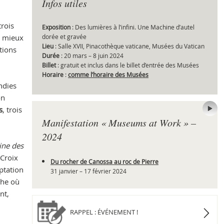
Infos utiles
trois
Exposition
: Des lumières à l’infini. Une Machine d’autel
r mieux
dorée et gravée
Che
Lieu
: Salle XVII, Pinacothèque vaticane, Musées du Vatican
tions
Durée
: 20 mars – 8 juin 2024
Billet
: gratuit et inclus dans le billet d’entrée des Musées
Horaire
:
comme l’horaire des Musées
ndies
on
s
, trois
Manifestation « Museums at Work » –
2024
ne des
 Croix
Du rocher de Canossa au roc de Pierre
ptation
31 janvier – 17 février 2024
che où
nt,
RAPPEL : ÉVÉNEMENT !