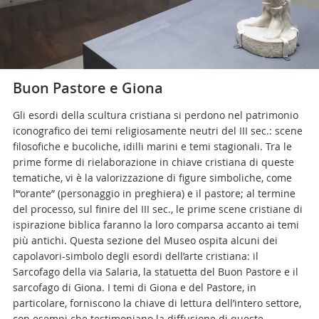
Buon Pastore e Giona
Gli esordi della scultura cristiana si perdono nel patrimonio
iconografico dei temi religiosamente neutri del III sec.: scene
filosofiche e bucoliche, idilli marini e temi stagionali. Tra le
prime forme di rielaborazione in chiave cristiana di queste
tematiche, vi è la valorizzazione di figure simboliche, come
l’“orante” (personaggio in preghiera) e il pastore; al termine
del processo, sul finire del III sec., le prime scene cristiane di
ispirazione biblica faranno la loro comparsa accanto ai temi
più antichi. Questa sezione del Museo ospita alcuni dei
capolavori-simbolo degli esordi dell’arte cristiana: il
Sarcofago della via Salaria, la statuetta del Buon Pastore e il
sarcofago di Giona. I temi di Giona e del Pastore, in
particolare, forniscono la chiave di lettura dell’intero settore,
con esempi che testimoniano la diffusione di queste