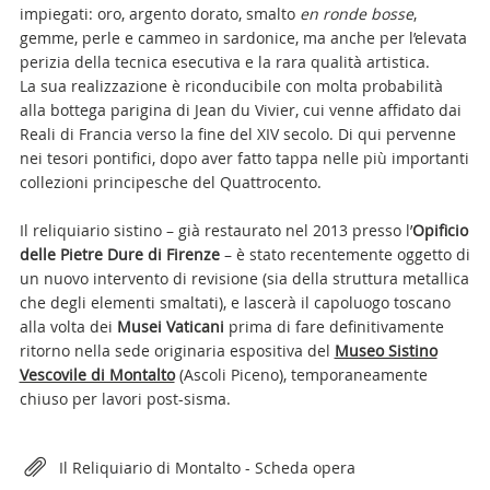
impiegati: oro, argento dorato, smalto
en ronde bosse
,
gemme, perle e cammeo in sardonice, ma anche per l’elevata
perizia della tecnica esecutiva e la rara qualità artistica.
La sua realizzazione è riconducibile con molta probabilità
alla bottega parigina di Jean du Vivier, cui venne affidato dai
Reali di Francia verso la fine del XIV secolo. Di qui pervenne
nei tesori pontifici, dopo aver fatto tappa nelle più importanti
collezioni principesche del Quattrocento.
Il reliquiario sistino –
già restaurato nel 2013 presso l’
Opificio
delle Pietre Dure di Firenze
– è stato recentemente oggetto di
un nuovo intervento di revisione (sia della struttura metallica
che degli elementi smaltati), e lascerà il capoluogo toscano
alla volta dei
Musei Vaticani
prima di fare definitivamente
ritorno nella sede originaria espositiva del
Museo Sistino
Vescovile di Montalto
(Ascoli Piceno), temporaneamente
chiuso per lavori post-sisma.
Attachments
Il Reliquiario di Montalto - Scheda opera