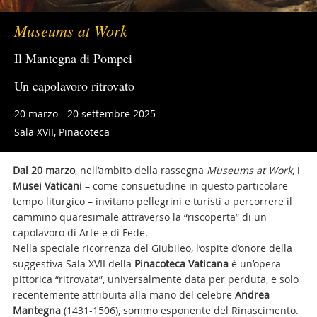
Museums at Work
Il Mantegna di Pompei
Un capolavoro ritrovato
20 marzo - 20 settembre 2025
Sala XVII, Pinacoteca
Dal 20 marzo
, nell’ambito della rassegna
Museums at Work
, i
Musei Vaticani
– come consuetudine in questo particolare
tempo liturgico – invitano pellegrini e turisti a percorrere il
cammino quaresimale attraverso la “riscoperta” di un
capolavoro di Arte e di Fede.
Nella speciale ricorrenza del Giubileo, l’ospite d’onore della
suggestiva Sala XVII della
Pinacoteca Vaticana
è un’opera
pittorica “ritrovata”, universalmente data per perduta, e solo
recentemente attribuita alla mano del celebre
Andrea
Mantegna
(1431-1506), sommo esponente del Rinascimento.