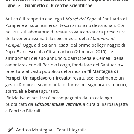
lignei
e il
Gabinetto di Ricerche Scientifiche
.
Antico è il rapporto che lega i
Musei del Papa
al Santuario di
Pompei e ai suoi numerosi tesori artistici o devozionali. Già
nel 2012 il laboratorio di restauro vaticano si era preso cura
della veneratissima tela seicentesca della
Madonna di
Pompei
. Oggi, a dieci anni esatti dal primo pellegrinaggio di
Papa Francesco alla Città mariana (21 marzo 2015) – e
all’indomani del suo annuncio, dall’Ospedale Gemelli, della
canonizzazione di Bartolo Longo, fondatore del Santuario –
l’apertura al vasto pubblico della mostra “
Il Mantegna di
Pompei. Un capolavoro ritrovato
”
restituisce idealmente un
gesto d’amore e
si ammanta di fortissimi significati simbolici,
spirituali e beneauguranti.
L’iniziativa espositiva è accompagnata da un catalogo
pubblicato da
Edizioni Musei Vaticani
, a cura di Barbara Jatta
e Fabrizio Biferali.
Attachments
Andrea Mantegna - Cenni biografici