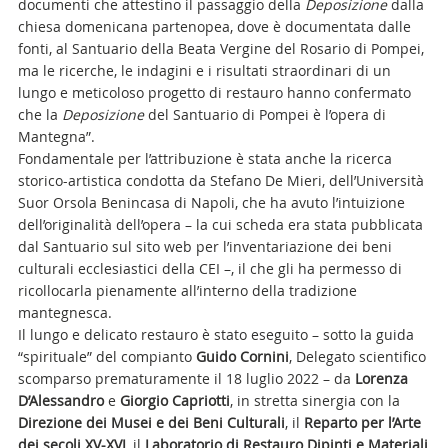
documenti che attestino il passaggio della
Deposizione
dalla
chiesa domenicana partenopea, dove è documentata dalle
fonti, al Santuario della Beata Vergine del Rosario di Pompei,
ma le ricerche, le indagini e i risultati straordinari di un
lungo e meticoloso progetto di restauro hanno confermato
che la
Deposizione
del Santuario di Pompei è l’opera di
Mantegna”.
Fondamentale per l’attribuzione è stata anche la ricerca
storico-artistica condotta da Stefano De Mieri, dell’Università
Suor Orsola Benincasa di Napoli, che ha avuto l’intuizione
dell’originalità dell’opera – la cui scheda era stata pubblicata
dal Santuario sul sito web per l’inventariazione dei beni
culturali ecclesiastici della CEI –, il che gli ha permesso di
ricollocarla pienamente all’interno della tradizione
mantegnesca.
Il lungo e delicato restauro è stato eseguito – sotto la guida
“spirituale” del compianto
Guido Cornini
, Delegato scientifico
scomparso prematuramente il 18 luglio 2022 – da
Lorenza
D’Alessandro
e
Giorgio Capriotti
, in stretta sinergia con la
Direzione dei Musei e dei Beni Culturali
, il
Reparto per l’Arte
dei secoli XV-XVI
, il
Laboratorio di Restauro Dipinti e Materiali