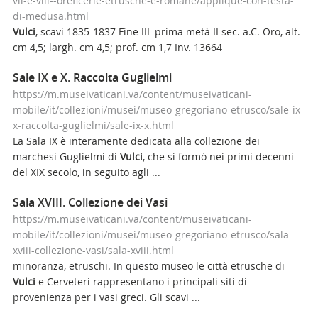
vii-e-viii--oreficerie-etrusche-e-romane/applique-con-testa-
di-medusa.html
Vulci
, scavi 1835-1837 Fine III–prima metà II sec. a.C. Oro, alt.
cm 4,5; largh. cm 4,5; prof. cm 1,7 Inv. 13664
Sale IX e X. Raccolta Guglielmi
https://m.museivaticani.va/content/museivaticani-
mobile/it/collezioni/musei/museo-gregoriano-etrusco/sale-ix-
x-raccolta-guglielmi/sale-ix-x.html
La Sala IX è interamente dedicata alla collezione dei
marchesi Guglielmi di
Vulci
, che si formò nei primi decenni
del XIX secolo, in seguito agli ...
Sala XVIII. Collezione dei Vasi
https://m.museivaticani.va/content/museivaticani-
mobile/it/collezioni/musei/museo-gregoriano-etrusco/sala-
xviii-collezione-vasi/sala-xviii.html
minoranza, etruschi. In questo museo le città etrusche di
Vulci
e Cerveteri rappresentano i principali siti di
provenienza per i vasi greci. Gli scavi ...