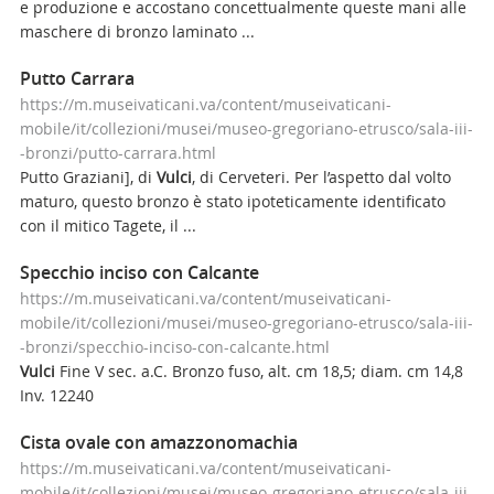
e produzione e accostano concettualmente queste mani alle
maschere di bronzo laminato ...
Putto Carrara
https://m.museivaticani.va/content/museivaticani-
mobile/it/collezioni/musei/museo-gregoriano-etrusco/sala-iii-
-bronzi/putto-carrara.html
Putto Graziani], di
Vulci
, di Cerveteri. Per l’aspetto dal volto
maturo, questo bronzo è stato ipoteticamente identificato
con il mitico Tagete, il ...
Specchio inciso con Calcante
https://m.museivaticani.va/content/museivaticani-
mobile/it/collezioni/musei/museo-gregoriano-etrusco/sala-iii-
-bronzi/specchio-inciso-con-calcante.html
Vulci
Fine V sec. a.C. Bronzo fuso, alt. cm 18,5; diam. cm 14,8
Inv. 12240
Cista ovale con amazzonomachia
https://m.museivaticani.va/content/museivaticani-
mobile/it/collezioni/musei/museo-gregoriano-etrusco/sala-iii-