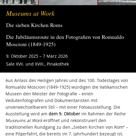
Museums at Work
Die sieben Kirchen Roms
Die Jubiläumsroute in den Fotografien von Romualdo
Moscioni (1849-1925)
9. Oktober 2025 – 7 März 2026
Säle XVII. und XVIII., Pinakothek
Aus Anlass des Heiligen Jahres und des 100. Todestages von
Romualdo Moscioni (1849-1925) würdigen die Vatikanischen
Museen den Meister der Fotografie – einen
Vedutenfotografen und Dokumentaristen mit
unverwechselbarem Stil – mit einer Fotoausstellung. Die
Ausstellung wird am
dem 9. Oktober
im Rahmen der Reihe
Museums at Work
eröffnet und rekonstruiert den
traditionellen Rundgang zu den „Sieben Kirchen von Rom“ –
eine Pilgerfahrt, die bereits im 7. Jahrhundert bezeugt ist.