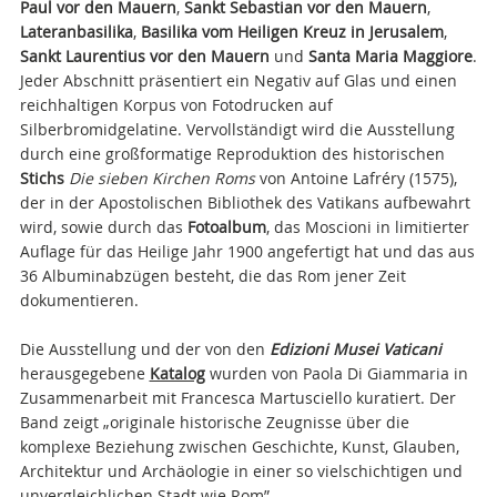
Paul vor den Mauern
,
Sankt Sebastian vor den Mauern
,
Lateranbasilika
,
Basilika vom Heiligen Kreuz in Jerusalem
,
Sankt Laurentius vor den Mauern
und
Santa Maria Maggiore
.
Jeder Abschnitt präsentiert ein Negativ auf Glas und einen
reichhaltigen Korpus von Fotodrucken auf
Silberbromidgelatine. Vervollständigt wird die Ausstellung
durch eine großformatige Reproduktion des historischen
Stichs
Die sieben Kirchen Roms
von Antoine Lafréry (1575),
der in der Apostolischen Bibliothek des Vatikans aufbewahrt
wird, sowie durch das
Fotoalbum
, das Moscioni in limitierter
Auflage für das Heilige Jahr 1900 angefertigt hat und das aus
36 Albuminabzügen besteht, die das Rom jener Zeit
dokumentieren.
Die Ausstellung und der von den
Edizioni Musei Vaticani
herausgegebene
Katalog
wurden von Paola Di Giammaria in
Zusammenarbeit mit Francesca Martusciello kuratiert. Der
Band zeigt „originale historische Zeugnisse über die
komplexe Beziehung zwischen Geschichte, Kunst, Glauben,
Architektur und Archäologie in einer so vielschichtigen und
unvergleichlichen Stadt wie Rom”.